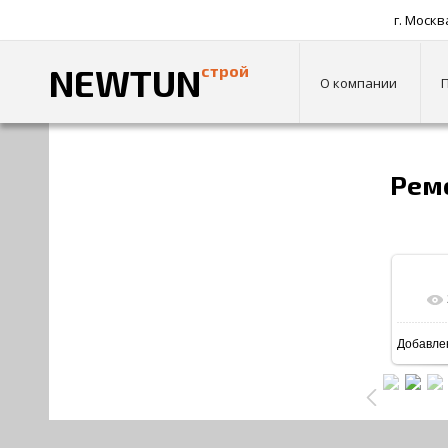
г. Москв
NEWTUN
строй
О компании
Главная
»
Фотоальбом
»
ОФИСЫ
» Ремонт офисов
Рем
Добавле
1