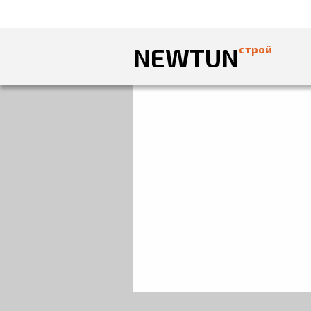
NEWTUN
строй
Главная
»
Фотоальбом
»
КВАРТИРЫ
» Ре