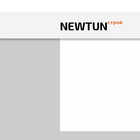
NEWTUN
строй
Главная
»
Фотоальбом
»
ОФИСЫ
» Отде