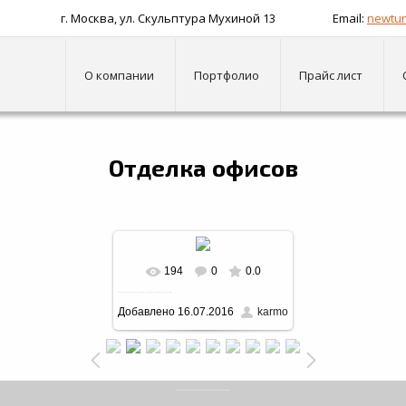
г. Москва, ул. Скульптура Мухиной 13
Email:
newtun
О компании
Портфолио
Прайс лист
лка офисов
Отделка офисов
194
0
0.0
В реальном размере
Добавлено
16.07.2016
karmo
980x653
/ 603.9Kb