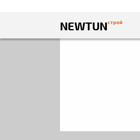
NEWTUN
строй
Главная
»
Фотоальбом
»
КВАРТИРЫ
» Ре