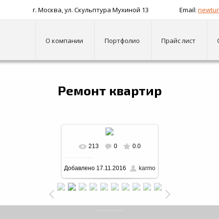
г. Москва, ул. Скульптура Мухиной 13
Email:
newtun
О компании
Портфолио
Прайс лист
монт квартир
Ремонт квартир
213
0
0.0
В реальном размере
Добавлено
17.11.2016
karmo
1024x768
/ 587.6Kb