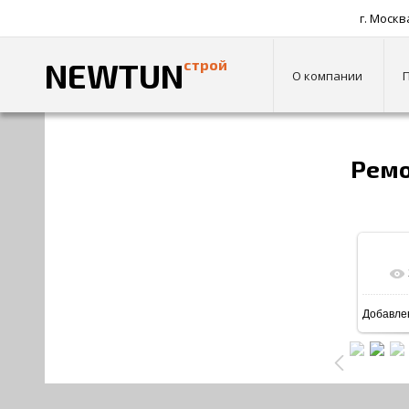
г. Москв
NEWTUN
строй
О компании
Главная
»
Фотоальбом
»
КВАРТИРЫ
» Ремонт квартир
Ремо
Добавле